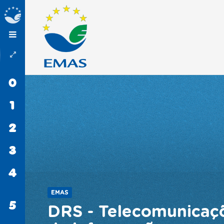
0
INÍCIO
1
EMAS
2
PROCEDIMENTOS
3
ORGANIZAÇÕES
4
SABER
MAIS
EMAS
5
CONTACTOS
DRS - Telecomunicaçõ