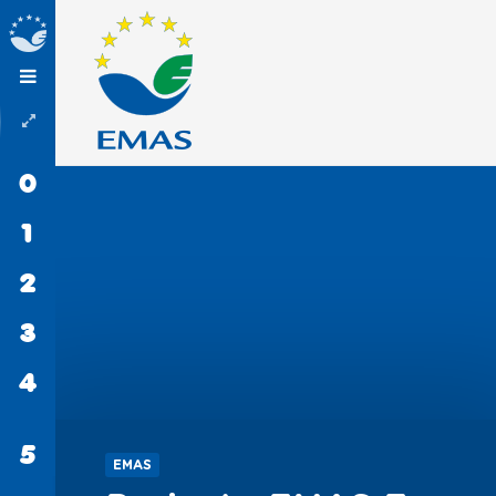
0
INÍCIO
1
EMAS
2
PROCEDIMENTOS
3
ORGANIZAÇÕES
4
SABER
MAIS
5
CONTACTOS
EMAS