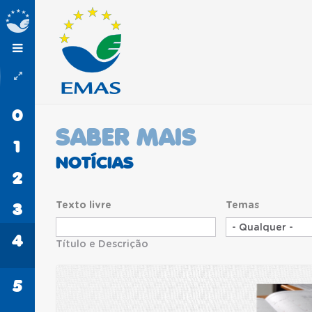
0
INÍCIO
SABER MAIS
1
EMAS
NOTÍCIAS
2
PROCEDIMENTOS
3
Texto livre
Temas
ORGANIZAÇÕES
4
SABER
Título e Descrição
MAIS
5
CONTACTOS