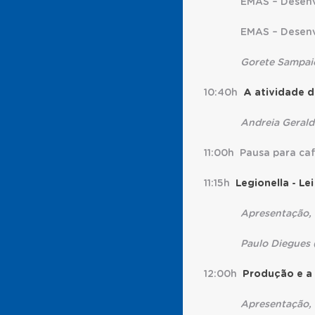
EMAS – Desenvolvi
EMAS – Desenvolvim
Gorete Sampaio, Car
10:40h
A atividade d
Andreia Geraldo (Ins
11:00h Pausa para ca
11:15h
Legionella - Le
Apresentação, exer
Paulo Diegues (Dir
12:00h
Produção e a 
Apresentação, exer