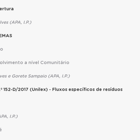
ertura
ves (APA, I.P.)
 EMAS
to
lvimento a nível Comunitário
es e Gorete Sampaio (APA, I.P.)
º 152-D/2017 (Unilex) - Fluxos específicos de resíduos
PA, I.P.)
é