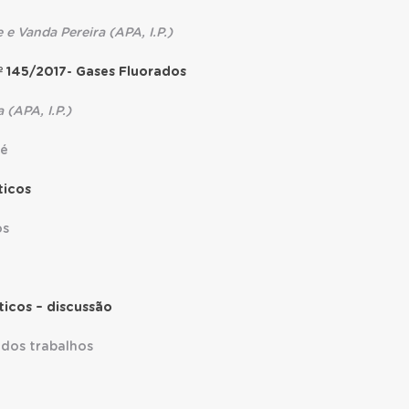
 e Vanda Pereira (APA, I.P.)
º 145/2017- Gases Fluorados
 (APA, I.P.)
fé
ticos
os
ticos – discussão
dos trabalhos