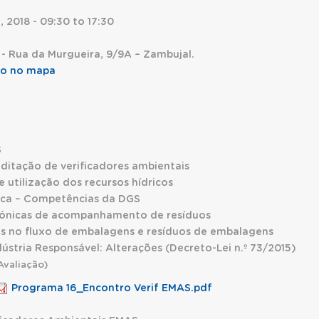
, 2018 -
09:30
to
17:30
. - Rua da Murgueira, 9/9A – Zambujal.
ção no mapa
7.º Encontro de Verificadores Ambientais EMAS
S
editação de verificadores ambientais
e utilização dos recursos hídricos
ica – Competências da DGS
trónicas de acompanhamento de resíduos
ões no fluxo de embalagens e resíduos de embalagens
dústria Responsável: Alterações (Decreto-Lei n.º 73/2015)
Avaliação)
Programa 16_Encontro Verif EMAS.pdf
: