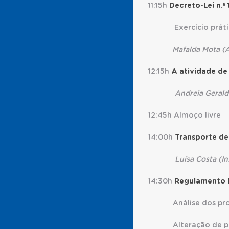
11:15h
Decreto-Lei n.º 
Exercício prát
Mafalda Mota (A
12:15h
A atividade de
Andreia Geral
12:45h Almoço livre
14:00h
Transporte de
L
uísa Costa (In
14:30h
Regulamento
Análise dos pr
Alteração de 