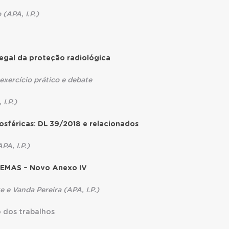
PA, I.P.)
egal da proteção radiológica
cício prático e debate
.P.)
sféricas: DL 39/2018 e relacionados
, I.P.)
EMAS – Novo Anexo IV
anda Pereira (APA, I.P.)
 dos trabalhos