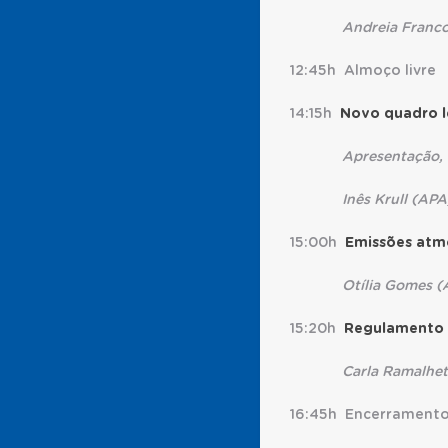
Andreia Franco (A
12:45h Almoço livre
14:15h
Novo quadro l
Apresentação, exer
Inês Krull (APA, I
15:00h
Emissões atmo
Otília Gomes (APA
15:20h
Regulamento 
Carla Ramalhete e V
16:45h Encerramento