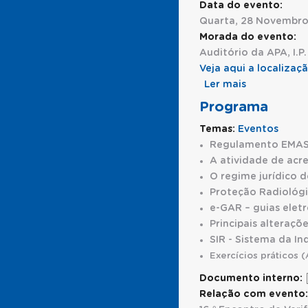
Data do evento:
Quarta, 28 Novembro
Morada do evento:
Auditório da APA, I.P
Veja aqui a localiza
Ler mais
acerca de 1
Programa
Temas:
Eventos
Regulamento EMA
A atividade de acr
O regime jurídico d
Proteção Radiológ
e-GAR – guias ele
Principais alteraç
SIR - Sistema da In
Exercícios práticos (
Documento interno:
Relação com evento