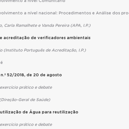
mento a nível Comunitário
ento a nível nacional: Procedimentos e Análise dos pro
la Ramalhete e Vanda Pereira (APA, I.P.)
e acreditação de verificadores ambientais
tituto Português de Acreditação, I.P.)
fé
i n.º 52/2018, de 20 de agosto
cício prático e debate
eção-Geral de Saúde)
utilização de Água para reutilização
cício prático e debate